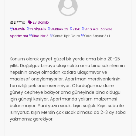
@zl***ia
Ev Sahibi
MERSİN
YENİŞEHİR
BARBAROS
2150
Bina Adı: Zahide
Apartmanı
Bina No: 3
Konut Tipi: Daire
Oda Sayısı: 3+1
Konum olarak gayet güzel bir yerde ama bina 20-25
yıllık. Doğalgaz binaya ulaşmakta ama bina sakinlerinin
hepsinin onayı olmadan katlara ulaşamıyor ve
maalesef onaylamıyorlar. Apartman merdivenlerinin
temizliği pek önemsenmiyor. Oturduğumuz daire
güney cepheye bakıyor ama güneyinde bina olduğu
için güneşi kesiyor. Apartmanda yalıtım malzemesi
bulunmuyor. Yani yazın sıcak, kışın soğuk. Kışın soba ile
ısınıyoruz. Kışın Mersin çok sıcak olmasa da 2-3 ay soba
yakmamız gerekiyor.