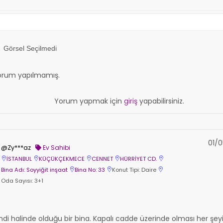
Görsel Seçilmedi
orum yapılmamış.
Yorum yapmak için
giriş
yapabilirsiniz.
01/0
@Zy***az
Ev Sahibi
İSTANBUL
KÜÇÜKÇEKMECE
CENNET
HÜRRİYET CD.
Bina Adı: Soyyiğit inşaat
Bina No: 33
Konut Tipi: Daire
Oda Sayısı: 3+1
ndi halinde olduğu bir bina. Kapalı cadde üzerinde olması her şeyi