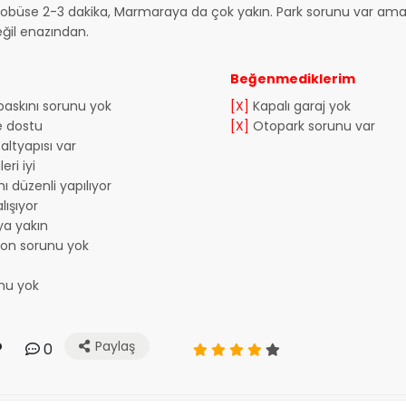
trobüse 2-3 dakika, Marmaraya da çok yakın. Park sorunu var am
eğil enazından.
Beğenmediklerim
 baskını sorunu yok
[X]
Kapalı garaj yok
e dostu
[X]
Otopark sorunu var
altyapısı var
eri iyi
 düzenli yapılıyor
lışıyor
a yakın
yon sorunu yok
nu yok
Paylaş
0