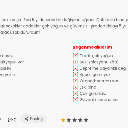
çok karışık. Son 5 yılda ciddi bir değişime uğradı. Çok fazla bina
k sokaklar caddeler çok yoğun ve güvensiz. İşimden dolayı 5 yı
 olarak uzak dururdum
Beğenmediklerim
e dostu
[X]
Trafik çok yoğun
altyapısı var
[X]
Ses izolasyonu kötü
ısı iyi
[X]
Depreme dayanıklı değil
a yakın
[X]
Kapalı garaj yok
[X]
Otopark sorunu var
[X]
Eski bina
[X]
Çok gürültülü
[X]
Güvenlik sorunu var
Paylaş
0