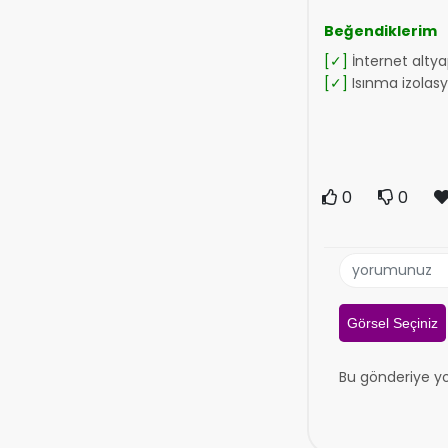
Beğendiklerim
[✓]
İnternet altyap
[✓]
Isınma izolas
0
0
Görsel Seçiniz
Bu gönderiye y