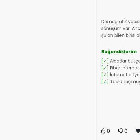
Demografik yapısı 
sönüşüm var. Anca
şu an bilen birisi
Beğendiklerim
[✓]
Aidatlar bütç
[✓]
Fiber internet 
[✓]
İnternet altyap
[✓]
Toplu taşımay
0
0