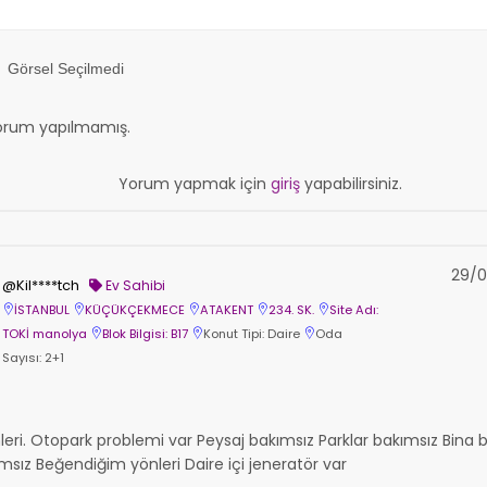
Görsel Seçilmedi
orum yapılmamış.
Yorum yapmak için
giriş
yapabilirsiniz.
29/0
@Kil****tch
Ev Sahibi
İSTANBUL
KÜÇÜKÇEKMECE
ATAKENT
234. SK.
Site Adı:
TOKİ manolya
Blok Bilgisi: B17
Konut Tipi: Daire
Oda
Sayısı: 2+1
i. Otopark problemi var Peysaj bakımsız Parklar bakımsız Bina
msız Beğendiğim yönleri Daire içi jeneratör var