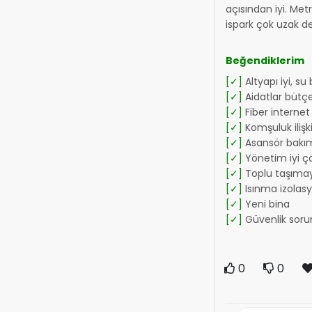
açısından iyi. Me
ispark çok uzak d
Beğendiklerim
[✓]
Altyapı iyi, su
[✓]
Aidatlar bütç
[✓]
Fiber internet 
[✓]
Komşuluk ilişkil
[✓]
Asansör bakımı
[✓]
Yönetim iyi ça
[✓]
Toplu taşımay
[✓]
Isınma izolas
[✓]
Yeni bina
[✓]
Güvenlik soru
0
0