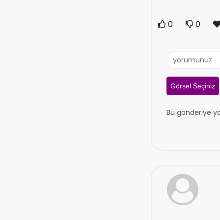
0
0
Görsel Seçiniz
Bu gönderiye y