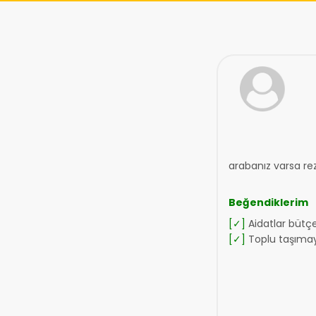
arabanız varsa rez
Beğendiklerim
[✓]
Aidatlar bütç
[✓]
Toplu taşımay