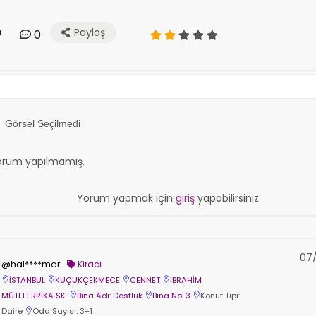
Paylaş
0
Görsel Seçilmedi
orum yapılmamış.
Yorum yapmak için
giriş
yapabilirsiniz.
07/
@hal****mer
Kiracı
İSTANBUL
KÜÇÜKÇEKMECE
CENNET
İBRAHİM
MÜTEFERRİKA SK.
Bina Adı: Dostluk
Bina No: 3
Konut Tipi:
Daire
Oda Sayısı: 3+1