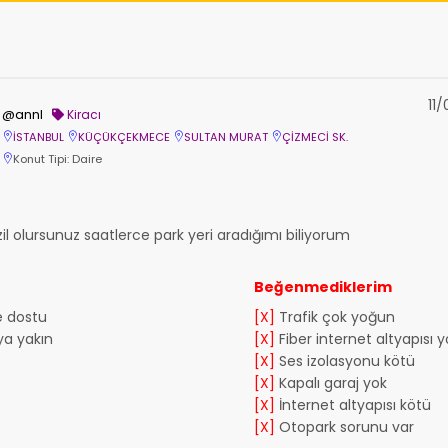
11
@annl
Kiracı
İSTANBUL
KÜÇÜKÇEKMECE
SULTAN MURAT
ÇİZMECİ SK.
Konut Tipi: Daire
il olursunuz saatlerce park yeri aradığımı biliyorum
Beğenmediklerim
e dostu
[X]
Trafik çok yoğun
a yakın
[X]
Fiber internet altyapısı y
[X]
Ses izolasyonu kötü
[X]
Kapalı garaj yok
[X]
İnternet altyapısı kötü
[X]
Otopark sorunu var