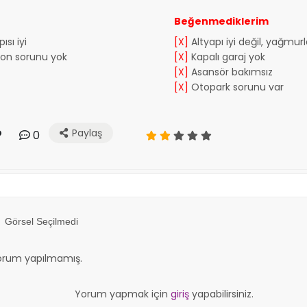
Beğenmediklerim
ısı iyi
[X]
Altyapı iyi değil, yağmur
yon sorunu yok
[X]
Kapalı garaj yok
[X]
Asansör bakımsız
[X]
Otopark sorunu var
Paylaş
0
Görsel Seçilmedi
orum yapılmamış.
Yorum yapmak için
giriş
yapabilirsiniz.